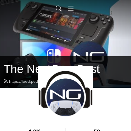
The NextGen Cast
https://feed.podbean.com/leeorv/feed.xml