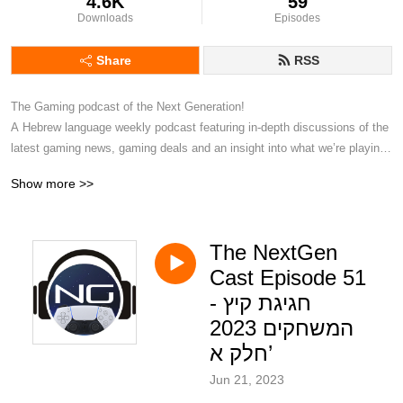
4.6K
59
Downloads
Episodes
Share
RSS
The Gaming podcast of the Next Generation!

A Hebrew language weekly podcast featuring in-depth discussions of the 
latest gaming news, gaming deals and an insight into what we’re playing.

Heavily focuses on the PS5 and Xbox Series generation of gaming.

Show more >>
The official podcast of the ”PlayStation NextGen IL” Facebook Group
The NextGen
Cast Episode 51
- חגיגת קיץ
המשחקים 2023
חלק א’
Jun 21, 2023